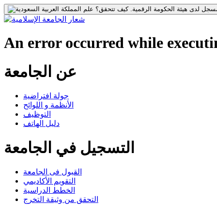
جل لدى هيئة الحكومة الرقمية.
كيف تتحقق؟
An error occurred while executin
عن الجامعة
جولة افتراضية
الأنظمة و اللوائح
التوظيف
دليل الهاتف
التسجيل في الجامعة
القبول فى الجامعة
التقويم الأكاديمي
الخطط الدراسية
التحقق من وثيقة التخرج