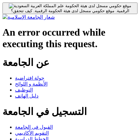
موقع حكومي مسجل لدى هيئة الحكومة
الرقمية.
موقع حكومي مسجل لدى هيئة الحكومة الرقمية.
كيف تتحقق؟
An error occurred while
executing this request.
عن الجامعة
جولة افتراضية
الأنظمة و اللوائح
التوظيف
دليل الهاتف
التسجيل في الجامعة
القبول فى الجامعة
التقويم الأكاديمي
الخطط الدراسية