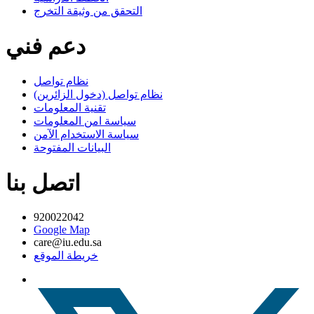
التحقق من وثيقة التخرج
دعم فني
نظام تواصل
نظام تواصل (دخول الزائرين)
تقنية المعلومات
سياسة امن المعلومات
سياسة الاستخدام الآمن
البيانات المفتوحة
اتصل بنا
920022042
Google Map
care@iu.edu.sa
خريطة الموقع