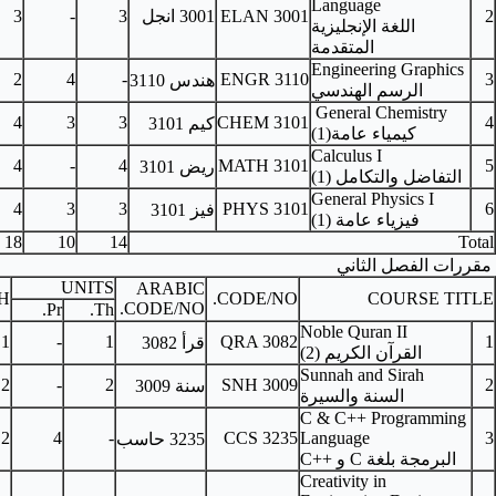
ELAN 
3001
انجل
3
-
3
-
-
2
4
-
ENGR 
هندس 3110
-
4
3
3
CHEM 
كيم 3101
-
4
-
4
MATH 
ريض 3101
-
4
3
3
PHYS
فيز 3101
18
10
14
UNITS
ARABIC
PRE-REQUISITES
C.H.
CODE/
CODE/NO.
Pr.
Th.
1
-
1
QRA 3
قرأ 3082
-
2
-
2
SNH 3
سنة 3009
-
2
4
-
CCS 3
3235
حاسب