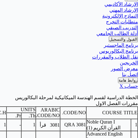
ميكانيكية لمرحلة البكالوريس
UNITS
ARABIC
PRE-REQUISITES
C.H.
CODE
CODE/NO.
Pr.
Th.
-
1
-
1
QRA 
3081
قرأ