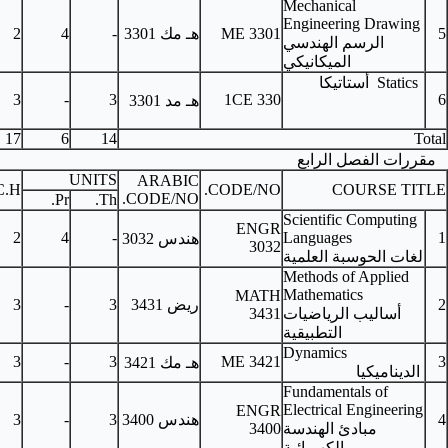
ME
هـ مك 3301
-
4
2
ENGR 3110
PHYS 3101
3
-
3
1
C
هـ مد
3301
17
6
14
UNITS
ARABIC
PRE-REQUISITES
C.H.
COD
CODE/NO.
Pr.
Th.
CCS 3235, MATH
2
4
-
هندس 3032
3101
ريض 3431
3
-
3
MATH 3303
CE 3301
3
-
3
ME
هـ مك
3421
هندس 3400
3
-
3
PHYS 3002