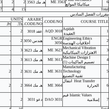
3
2
2
ME 3
هـ مك
3563
3002
17
4
15
UNITS
ARABIC
PRE-REQUISITES
C.H.
CODE/N
CODE/NO.
Pr.
Th.
-
2
-
2
AQD 30
عقد 3018
EN
Junior Standing
2
-
2
هندس 3050
30
ME 3522
3
-
3
ME 36
هـ مك
3623
ME 3412
3
-
3
ME 36
هـ مك
3613
ME 3311
3
2
2
ME 36
هـ مك
3631
ME 36
هـ مك
3664
2
2
3
ME 3563
DAO 30
دعو 3031
2
-
2
-
18
4
16