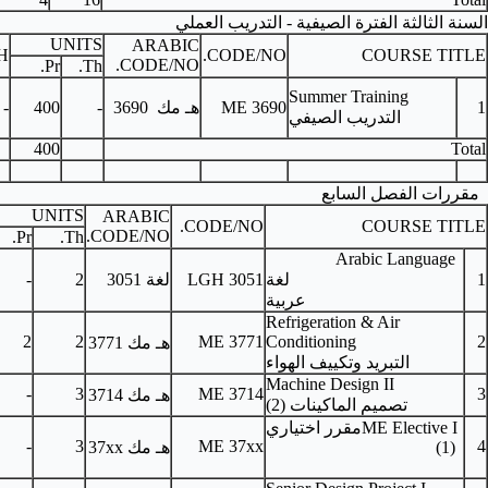
لتدريب العملي
UNITS
ARABIC
PRE-REQUISITES
C.H.
CODE/
CODE/NO.
Pr.
Th.
ELAN 3002, ENGR
ME 3
هـ مك
3690
-
400
-
3020, ME 3311, ME
3461
400
UNITS
ARABIC
PRE-REQUISITES
C.H.
CODE/NO.
CODE/NO.
Pr.
Th.
LGH 3051
لغة 3051
2
-
2
-
ME 3562, ME 3664
3
2
2
ME 3771
هـ مك
3771
ME 3613
3
-
3
ME 3714
هـ مك
3714
As per Table of ME
3
-
3
ME 37xx
هـ مك
37xx
Electives