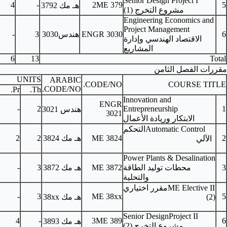
Senior Standing
2
4
-
2
ME 379
هـ مك
3792
ENGR 3030
هندس3030
3
-
3
Senior Standing
16
6
13
UNITS
ARABIC
PRE-REQUISITES
C.H.
CODE/NO.
CODE/NO.
Pr.
Th.
ENGR
Senior Standing
2
-
2
هندس 3021
3021
MATH 3431, ME
ME 3824
هـ مك
3824
2
2
3
3421
ME 3872
هـ مك
3872
3
-
3
ME 3562, ME 3664
As per Table of ME
3
-
3
ME 38xx
هـ مك
38xx
Electives
ME 3792
2
4
-
3
ME 389
هـ مك
3893