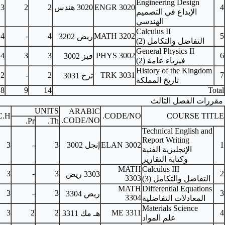
ENGR 3
3020
هندس
2
2
3
ELAN 3001
MATH 3101
4
-
4
MATH 3
ريض
3202
PHYS 3101
4
3
3
PHYS 3
فيز 3002
-
2
-
2
TRK 3
ترخ 3031
18
9
14
UNITS
ARABIC
PRE-REQUISITES
C.H.
COD
CODE/NO.
Pr.
Th.
ELAN
إنجل 3002
3
-
3
ELAN 3001
MATH 3202
3
-
3
3303
ريض
MATH 3202
3
-
3
ريض 3304
CHEM 3101
3
2
2
ME
هـ مك
3311