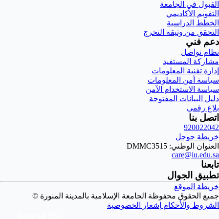
القبول في الجامعة
التقويم الأكاديمي
الخطط الدراسية
التحقق من وثيقة التخرج
دعم فني
نظام تواصل
مشاركة المستفيد
إدارة تقنية المعلومات
سياسة أمن المعلومات
سياسة الاستخدام الآمن
دليل البيانات المفتوحة
بلاغ رقمي
اتصل بنا
920022042
خريطة جوجل
العنوان الوطني: DMMC3515
care@iu.edu.sa
تابعنا
تطبيق الجوال
خريطة الموقع
جميع الحقوق محفوظة الجامعة الإسلامية بالمدينة المنورة ©
الشروط والأحكام
إشعار الخصوصية