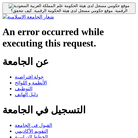
موقع حكومي مسجل لدى هيئة الحكومة
الرقمية.
موقع حكومي مسجل لدى هيئة الحكومة الرقمية.
كيف تتحقق؟
An error occurred while
executing this request.
عن الجامعة
جولة افتراضية
الأنظمة و اللوائح
التوظيف
دليل الهاتف
التسجيل في الجامعة
القبول فى الجامعة
التقويم الأكاديمي
الخطط الدراسية