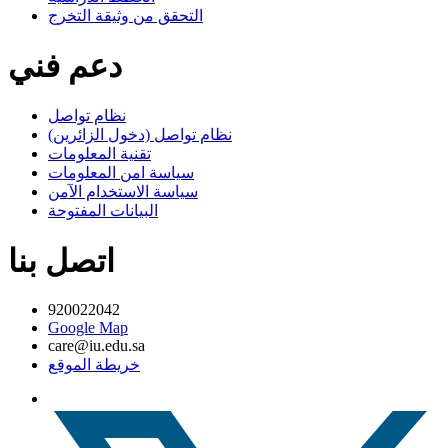
التحقق من وثيقة التخرج
دعم فني
نظام تواصل
نظام تواصل (دخول الزائرين)
تقنية المعلومات
سياسة امن المعلومات
سياسة الاستخدام الآمن
البيانات المفتوحة
اتصل بنا
920022042
Google Map
care@iu.edu.sa
خريطة الموقع