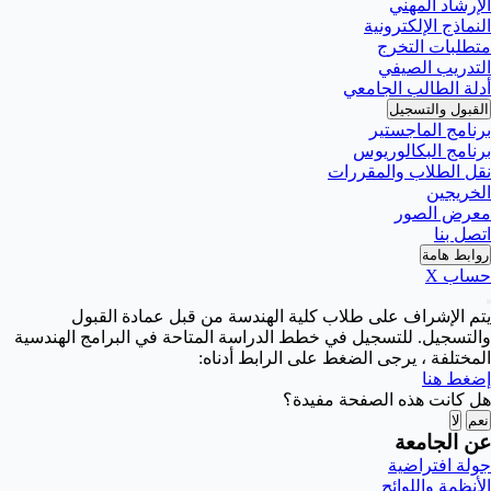
الإرشاد المهني
النماذج الإلكترونية
متطلبات التخرج
التدريب الصيفي
أدلة الطالب الجامعي
القبول والتسجيل
برنامج الماجستير
برنامج البكالوريوس
نقل الطلاب والمقررات
الخريجين
معرض الصور
اتصل بنا
روابط هامة
حساب X
يتم الإشراف على طلاب كلية الهندسة من قبل عمادة القبول
والتسجيل. للتسجيل في خطط الدراسة المتاحة في البرامج الهندسية
المختلفة ، يرجى الضغط على الرابط أدناه:
إضغط هنا
هل كانت هذه الصفحة مفيدة؟
نعم
لا
عن الجامعة
جولة افتراضية
الأنظمة واللوائح