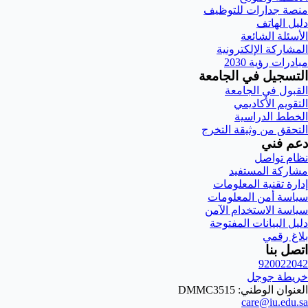
منصة جدارات للتوظيف
دليل الهاتف
الأسئلة الشائعة
المشاركة الإلكترونية
مبادرات رؤية 2030
التسجيل في الجامعة
القبول في الجامعة
التقويم الأكاديمي
الخطط الدراسية
التحقق من وثيقة التخرج
دعم فني
نظام تواصل
مشاركة المستفيد
إدارة تقنية المعلومات
سياسة أمن المعلومات
سياسة الاستخدام الآمن
دليل البيانات المفتوحة
بلاغ رقمي
اتصل بنا
920022042
خريطة جوجل
العنوان الوطني: DMMC3515
care@iu.edu.sa