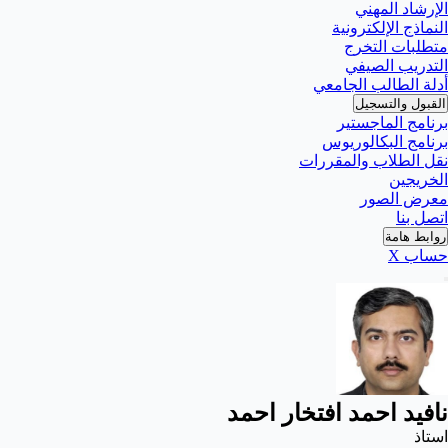
الإرشاد المهني
النماذج الإلكترونية
متطلبات التخرج
التدريب الصيفي
أدلة الطالب الجامعي
القبول والتسجيل
برنامج الماجستير
برنامج البكالوريوس
نقل الطلاب والمقررات
الخريجين
معرض الصور
اتصل بنا
روابط هامة
حساب X
نافيد احمد افتخار احمد
استاذ