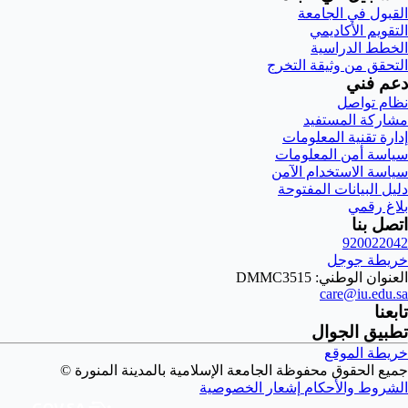
القبول في الجامعة
التقويم الأكاديمي
الخطط الدراسية
التحقق من وثيقة التخرج
دعم فني
نظام تواصل
مشاركة المستفيد
إدارة تقنية المعلومات
سياسة أمن المعلومات
سياسة الاستخدام الآمن
دليل البيانات المفتوحة
بلاغ رقمي
اتصل بنا
920022042
خريطة جوجل
العنوان الوطني: DMMC3515
care@iu.edu.sa
تابعنا
تطبيق الجوال
خريطة الموقع
جميع الحقوق محفوظة الجامعة الإسلامية بالمدينة المنورة ©
الشروط والأحكام
إشعار الخصوصية