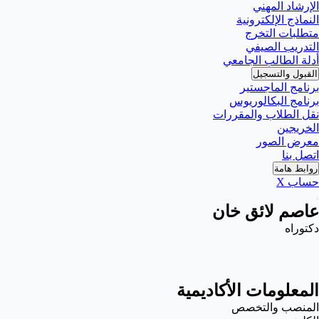
الإرشاد المهني
النماذج الإلكترونية
متطلبات التخرج
التدريب الصيفي
أدلة الطالب الجامعي
القبول والتسجيل
برنامج الماجستير
برنامج البكالوريوس
نقل الطلاب والمقررات
الخريجين
معرض الصور
اتصل بنا
روابط هامة
حساب X
عاصم لائق خان
دكتوراه
المعلومات الأكاديمية
المنصب والتخصص