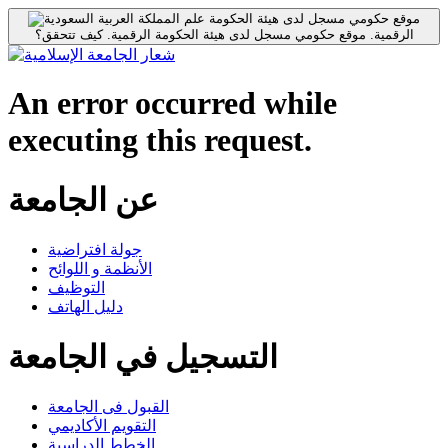
موقع حكومي مسجل لدى هيئة الحكومة
الرقمية.
موقع حكومي مسجل لدى هيئة الحكومة الرقمية.
كيف تتحقق؟
An error occurred while
executing this request.
عن الجامعة
جولة افتراضية
الأنظمة و اللوائح
التوظيف
دليل الهاتف
التسجيل في الجامعة
القبول فى الجامعة
التقويم الأكاديمي
الخطط الدراسية