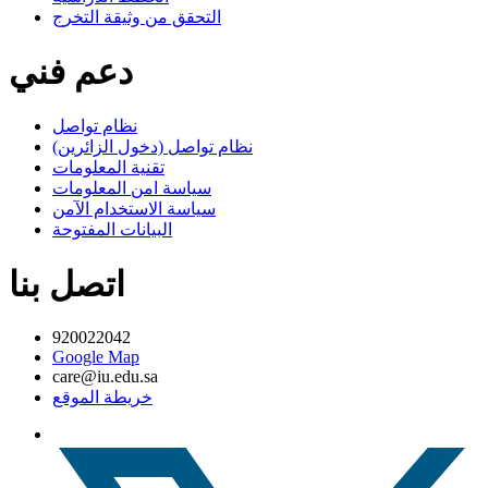
التحقق من وثيقة التخرج
دعم فني
نظام تواصل
نظام تواصل (دخول الزائرين)
تقنية المعلومات
سياسة امن المعلومات
سياسة الاستخدام الآمن
البيانات المفتوحة
اتصل بنا
920022042
Google Map
care@iu.edu.sa
خريطة الموقع