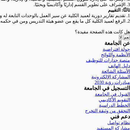
3. الإشراف على تطوير القسم إداريًا وأكاديميًا وبحثيًا.
ثالثًا: التقييم
1. تقديم تقارير دورية لعميد الكلية عن سير العمل بالوحدات التابعة له وفقًا للمهام المناطة به، والصعوبات التي تواجهه.
2. الرفع لعميد الكلية كل ما يقع من عضو هيئة التدريس ومن في حكمه من إخلال بالوجبات المطلوبة أو أي مخالفات أخرى.
هل كانت هذه الصفحة مفيدة؟
نعم
لا
عن الجامعة
جولة افتراضية
الأنظمة واللوائح
منصة جدارات للتوظيف
دليل الهاتف
الأسئلة الشائعة
المشاركة الإلكترونية
مبادرات رؤية 2030
التسجيل في الجامعة
القبول في الجامعة
التقويم الأكاديمي
الخطط الدراسية
التحقق من وثيقة التخرج
دعم فني
نظام تواصل
مشاركة المستفيد