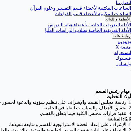
اتصل بنا
الساعات المكتبية لأعضاء قسم التفسير وعلوم القرآن
الساعات المكتبية لأعضاء قسم القراءات
الأنظمة واللوائح
الأدلة التعريفية الخاصة بأعضاء هيئة التدريس
الأدلة التعريفية الخاصة بطلاب الدراسات العليا
روابط هامة
يوتيوب
منصة X
انستغرام
فيسبوك
واتساب
مهام رئيس القسم
أولًا: التخطيط
1. رئاسة مجلس القسم والإشراف على تنظيم شؤونه والدعوة لحضور جلساته وتنفيذ قراراته وإرسال محاضر جلساته إلى عميد الكلية.
2. تحقيق الأهداف والسياسات العليا في الجامعة.
3. تنفيذ قرارات مجلس الكلية فيما يتعلق بالقسم.
ثانيًا: المتابعة
1. الإشراف على إعداد الخطة الاستراتيجية للقسم ومتابعة تنفيذها.
2. الإشراف على إدارة شؤون القسم التعليمية والبحثية، والإدارية، والمالية، والثقافية.