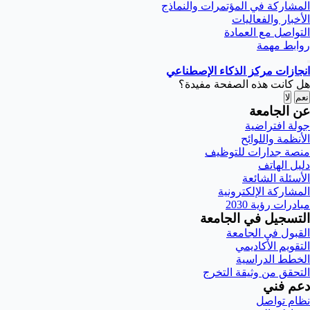
المشاركة في المؤتمرات والنماذج
الأخبار والفعاليات
التواصل مع العمادة
روابط مهمة
انجازات مركز الذكاء الإصطناعي
هل كانت هذه الصفحة مفيدة؟
نعم
لا
عن الجامعة
جولة افتراضية
الأنظمة واللوائح
منصة جدارات للتوظيف
دليل الهاتف
الأسئلة الشائعة
المشاركة الإلكترونية
مبادرات رؤية 2030
التسجيل في الجامعة
القبول في الجامعة
التقويم الأكاديمي
الخطط الدراسية
التحقق من وثيقة التخرج
دعم فني
نظام تواصل