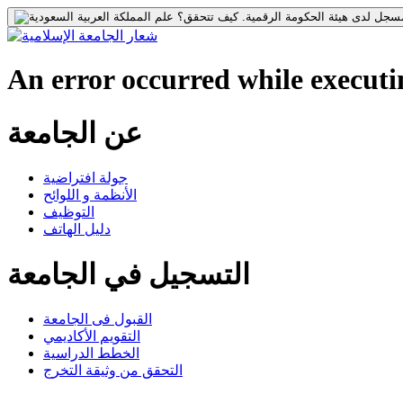
جل لدى هيئة الحكومة الرقمية.
كيف تتحقق؟
An error occurred while executin
عن الجامعة
جولة افتراضية
الأنظمة و اللوائح
التوظيف
دليل الهاتف
التسجيل في الجامعة
القبول فى الجامعة
التقويم الأكاديمي
الخطط الدراسية
التحقق من وثيقة التخرج