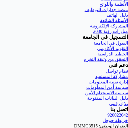
الأنظمة واللوائح
منصة جدارات للتوظيف
دليل الهاتف
الأسئلة الشائعة
المشاركة الإلكترونية
مبادرات رؤية 2030
التسجيل في الجامعة
القبول في الجامعة
التقويم الأكاديمي
الخطط الدراسية
التحقق من وثيقة التخرج
دعم فني
نظام تواصل
مشاركة المستفيد
إدارة تقنية المعلومات
سياسة أمن المعلومات
سياسة الاستخدام الآمن
دليل البيانات المفتوحة
بلاغ رقمي
اتصل بنا
920022042
خريطة جوجل
العنوان الوطني: DMMC3515