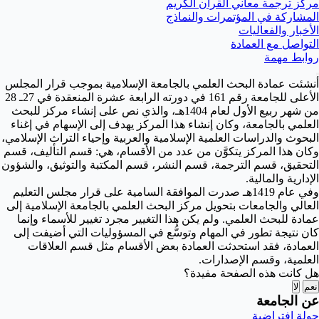
مركز ترجمة معاني القرآن الكريم
المشاركة في المؤتمرات والنماذج
الأخبار والفعاليات
التواصل مع العمادة
روابط مهمة
أنشئت عمادة البحث العلمي بالجامعة الإسلامية بموجب قرار المجلس
الأعلى للجامعة رقم 161 في دورته الرابعة عشرة المنعقدة في 27ـ 28
من شهر ربيع الأول لعام 1404هـ، والذي نص على إنشاء مركز للبحث
العلمي بالجامعة، وكان إنشاء هذا المركز يهدف إلى الإسهام في إغناء
البحوث والدراسات العلمية الإسلامية والعربية وإحياء التراث الإسلامي،
وكان هذا المركز يتكوَّن من عدد من الأقسام، هي: قسم التأليف، قسم
التحقيق، قسم الترجمة، قسم النشر، قسم المكتبة والتوثيق، والشؤون
الإدارية والمالية.
وفي عام 1419هـ صدرت الموافقة السامية على قرار مجلس التعليم
العالي والجامعات بتحويل مركز البحث العلمي بالجامعة الإسلامية إلى
عمادة للبحث العلمي. ولم يكن هذا التغيير مجرد تغيير للأسماء وإنما
كان نتيجة تطور في المهام وتوسُّع في المسؤوليات التي أضيفت إلى
العمادة، فقد استحدثت العمادة بعض الأقسام مثل قسم العلاقات
العلمية، وقسم الإصدارات.
هل كانت هذه الصفحة مفيدة؟
نعم
لا
عن الجامعة
جولة افتراضية