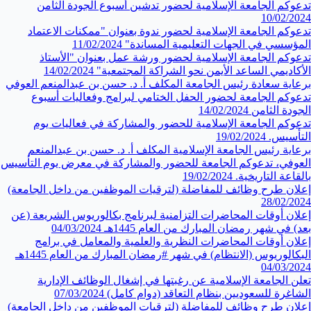
تدعوكم الجامعة الإسلامية لحضور تدشين أسبوع الجودة الثامن
10/02/2024
تدعوكم الجامعة الإسلامية لحضور ندوة بعنوان "ممكنات الاعتماد
المؤسسي في الجهات التعليمية المساندة"
11/02/2024
تدعوكم الجامعة الإسلامية لحضور ورشة عمل بعنوان "الأستاذ
الأكاديمي الساعد الأيمن نحو الشراكة المجتمعية"
14/02/2024
برعاية سعادة رئيس الجامعة المكلف أ. د. حسن بن عبدالمنعم العوفي
تدعوكم الجامعة لحضور الحفل الختامي لبرامج وفعاليات أسبوع
الجودة الثامن
14/02/2024
تدعوكم الجامعة الإسلامية للحضور والمشاركة في فعاليات يوم
التأسيس.
19/02/2024
برعاية رئيس الجامعة الإسلامية المكلف أ. د. حسن بن عبدالمنعم
العوفي، تدعوكم الجامعة للحضور والمشاركة في معرض يوم التأسيس
بالقاعة التاريخية.
19/02/2024
إعلان طرح وظائف للمفاضلة (لترقيات الموظفين من داخل الجامعة)
28/02/2024
إعلان أوقات المحاضرات التزامنية لبرنامج بكالوريوس الشريعة (عن
بعد) في شهر رمضان المبارك من العام 1445هـ
04/03/2024
إعلان أوقات المحاضرات النظرية والعلمية والمعامل في برامج
البكالوريوس (الانتظام) في شهر #رمضان المبارك من العام 1445هـ
04/03/2024
تعلن الجامعة الإسلامية عن رغبتها في إشغال الوظائف الإدارية
الشاغرة للسعوديين بنظام التعاقد (دوام كامل)
07/03/2024
إعلان طرح وظائف للمفاضلة (لترقيات الموظفين من داخل الجامعة)