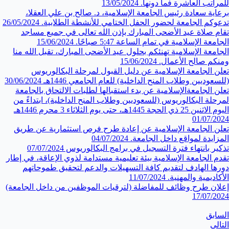
للمراتب العاشرة فما دونها.
13/05/2024
برعاية سعادة رئيس الجامعة الإسلامية، د. صالح بن علي العقلا،
تدعوكم الجامعة لحضور الحفل الختامي للأنشطة الطلابية.
26/05/2024
تقام صلاة عيد الأضحى المبارك بإذن الله تعالى في جميع مساجد
الجامعة الإسلامية في تمام الساعة 5:47 صباحًا.
15/06/2024
الجامعة الإسلامية تهنئكم بحلول عيد الأضحى المبارك، تقبل الله منا
ومنكم صالح الأعمال.
15/06/2024
تعلن ⁧الجامعة الإسلامية⁩ عن دليل القبول لمرحلة البكالوريوس
(للسعوديين وطلاب المنح الداخلية) للعام الجامعي 1446هـ
30/06/2024
تعلن الجامعةالإسلامية عن بدء استقبالها لطلبات الالتحاق بالجامعة
لمرحلة البكالوريوس (للسعوديين وطلاب المنح الداخلية)، ابتداءً من
اليوم الاثنين 25 ذي الحجة 1445هـ، حتى يوم الثلاثاء 3 محرم 1446هـ
01/07/2024
تعلن الجامعة الإسلامية عن إعادة طرح فرص استثمارية عن طريق
المزايدة لمواقع داخل الجامعة.
04/07/2024
تذكير بانتهاء فترة التسجيل في برامج البكالوريوس
07/07/2024
تقدم الجامعة الإسلامية بيئة تعليمية مستدامة لذوي الإعاقة، في إطار
دورها الهادف لتقديم كافة التسهيلات والدعم لتحقيق طموحاتهم
الأكاديمية والمهنية.
11/07/2024
إعلان طرح وظائف للمفاضلة (لترقيات الموظفين من داخل الجامعة)
17/07/2024
السابق
التالي