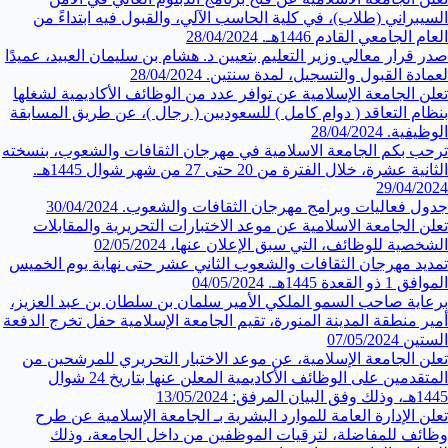
السيبراني (طلاب)، في كلية الحاسب الآلي، والقبول فيه ابتداءً من
العام الجامعي القادم 1446هـ.
28/04/2024
صدر قرار معالي وزير التعليم⁩ بتعيين د. هشام بن سليمان العبيد، عميدًا
لعمادة القبول والتسجيل، لمدة سنتين.
28/04/2024
تعلن الجامعة الإسلامية⁩ عن توافر عدد من الوظائف الأكاديمية لشغلها
بنظام التعاقد ( دوام كامل ) للسعوديين ( رجال )، عن طريق المسابقة
الوظيفية.
28/04/2024
ترحب بكم الجامعة الاسلامية في مهرجان الثقافات والشعوب، بنسخته
الثانية عشرة، خلال الفترة من 20 حتى 27 من شهر شوال 1445هـ.
29/04/2024
جدول فعاليات وبرامج مهرجان الثقافات والشعوب.
30/04/2024
تعلن الجامعة الاسلامية عن موعد الاختبارات التحريرية والمقابلات
الشخصية للوظائف، التي سبق الإعلان عنها،
02/05/2024
تمديد مهرجان الثقافات والشعوب الثاني عشر حتى نهاية يوم الخميس
الموافق 1 ذو القعدة 1445هـ.
04/05/2024
برعاية صاحب السمو الملكي الأمير سلمان بن سلطان بن عبد العزيز،
أمير منطقة المدينة المنورة، تقيم الجامعة الإسلامية حفل تخرج الدفعة
الستين
07/05/2024
‏تعلن ⁧‫الجامعة الإسلامية‬⁩، عن موعد الاختبار التحريري للمرشحين من
المتقدمين على الوظائف الأكاديمية المعلن عنها بتاريخ 24 شوال
1445هـ، وذلك وفق البيان المرفق:
13/05/2024
تعلن الإدارة العامة للموارد البشرية بـ الجامعة الإسلامية عن طرح
وظائف للمفاضلة، لترقيات الموظفين من داخل الجامعة، وذلك