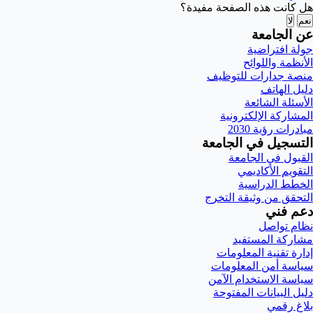
هل كانت هذه الصفحة مفيدة؟
نعم
لا
عن الجامعة
جولة افتراضية
الأنظمة واللوائح
منصة جدارات للتوظيف
دليل الهاتف
الأسئلة الشائعة
المشاركة الإلكترونية
مبادرات رؤية 2030
التسجيل في الجامعة
القبول في الجامعة
التقويم الأكاديمي
الخطط الدراسية
التحقق من وثيقة التخرج
دعم فني
نظام تواصل
مشاركة المستفيد
إدارة تقنية المعلومات
سياسة أمن المعلومات
سياسة الاستخدام الآمن
دليل البيانات المفتوحة
بلاغ رقمي