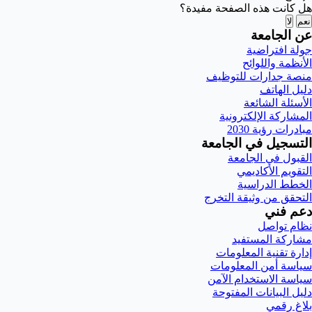
هل كانت هذه الصفحة مفيدة؟
نعم
لا
عن الجامعة
جولة افتراضية
الأنظمة واللوائح
منصة جدارات للتوظيف
دليل الهاتف
الأسئلة الشائعة
المشاركة الإلكترونية
مبادرات رؤية 2030
التسجيل في الجامعة
القبول في الجامعة
التقويم الأكاديمي
الخطط الدراسية
التحقق من وثيقة التخرج
دعم فني
نظام تواصل
مشاركة المستفيد
إدارة تقنية المعلومات
سياسة أمن المعلومات
سياسة الاستخدام الآمن
دليل البيانات المفتوحة
بلاغ رقمي