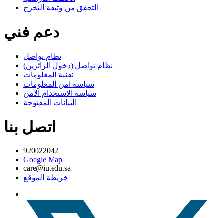
التحقق من وثيقة التخرج
دعم فني
نظام تواصل
نظام تواصل (دخول الزائرين)
تقنية المعلومات
سياسة امن المعلومات
سياسة الاستخدام الآمن
البيانات المفتوحة
اتصل بنا
920022042
Google Map
care@iu.edu.sa
خريطة الموقع