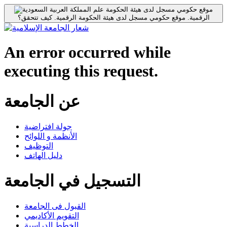
موقع حكومي مسجل لدى هيئة الحكومة
الرقمية.
موقع حكومي مسجل لدى هيئة الحكومة الرقمية.
كيف تتحقق؟
An error occurred while
executing this request.
عن الجامعة
جولة افتراضية
الأنظمة و اللوائح
التوظيف
دليل الهاتف
التسجيل في الجامعة
القبول فى الجامعة
التقويم الأكاديمي
الخطط الدراسية