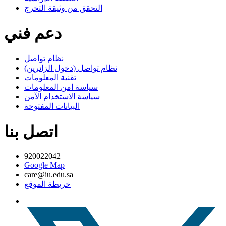
التحقق من وثيقة التخرج
دعم فني
نظام تواصل
نظام تواصل (دخول الزائرين)
تقنية المعلومات
سياسة امن المعلومات
سياسة الاستخدام الآمن
البيانات المفتوحة
اتصل بنا
920022042
Google Map
care@iu.edu.sa
خريطة الموقع