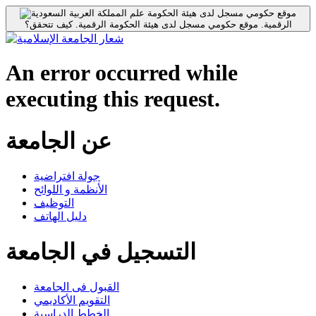
موقع حكومي مسجل لدى هيئة الحكومة
الرقمية.
موقع حكومي مسجل لدى هيئة الحكومة الرقمية.
كيف تتحقق؟
An error occurred while
executing this request.
عن الجامعة
جولة افتراضية
الأنظمة و اللوائح
التوظيف
دليل الهاتف
التسجيل في الجامعة
القبول فى الجامعة
التقويم الأكاديمي
الخطط الدراسية