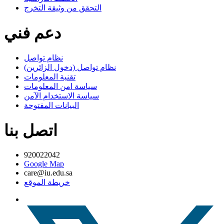
التحقق من وثيقة التخرج
دعم فني
نظام تواصل
نظام تواصل (دخول الزائرين)
تقنية المعلومات
سياسة امن المعلومات
سياسة الاستخدام الآمن
البيانات المفتوحة
اتصل بنا
920022042
Google Map
care@iu.edu.sa
خريطة الموقع