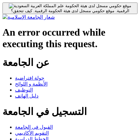
موقع حكومي مسجل لدى هيئة الحكومة
الرقمية.
موقع حكومي مسجل لدى هيئة الحكومة الرقمية.
كيف تتحقق؟
An error occurred while
executing this request.
عن الجامعة
جولة افتراضية
الأنظمة و اللوائح
التوظيف
دليل الهاتف
التسجيل في الجامعة
القبول فى الجامعة
التقويم الأكاديمي
الخطط الدراسية