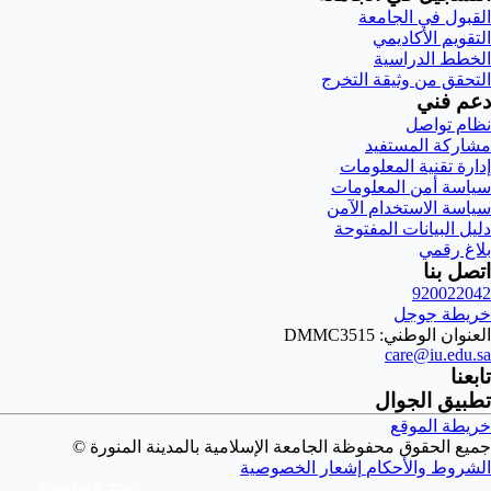
القبول في الجامعة
التقويم الأكاديمي
الخطط الدراسية
التحقق من وثيقة التخرج
دعم فني
نظام تواصل
مشاركة المستفيد
إدارة تقنية المعلومات
سياسة أمن المعلومات
سياسة الاستخدام الآمن
دليل البيانات المفتوحة
بلاغ رقمي
اتصل بنا
920022042
خريطة جوجل
العنوان الوطني: DMMC3515
care@iu.edu.sa
تابعنا
تطبيق الجوال
خريطة الموقع
جميع الحقوق محفوظة الجامعة الإسلامية بالمدينة المنورة ©
الشروط والأحكام
إشعار الخصوصية