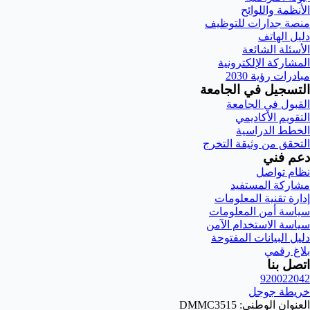
الأنظمة واللوائح
منصة جدارات للتوظيف
دليل الهاتف
الأسئلة الشائعة
المشاركة الإلكترونية
مبادرات رؤية 2030
التسجيل في الجامعة
القبول في الجامعة
التقويم الأكاديمي
الخطط الدراسية
التحقق من وثيقة التخرج
دعم فني
نظام تواصل
مشاركة المستفيد
إدارة تقنية المعلومات
سياسة أمن المعلومات
سياسة الاستخدام الآمن
دليل البيانات المفتوحة
بلاغ رقمي
اتصل بنا
920022042
خريطة جوجل
العنوان الوطني: DMMC3515