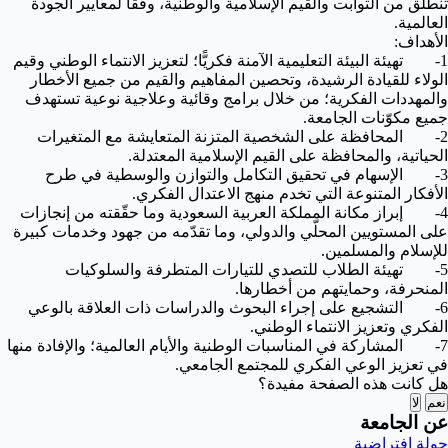
تنطلق من الثوابت والقيم الإسلامية والوطنية، وفقًا لمعايير الجودة
العالمية.
الأهداف:
1- تهيئة البيئة التعليمية الآمنة فكريًّا؛ لتعزيز الانتماء الوطني وقيم
الولاء للقيادة الرشيدة، وتحصين المفاهيم والقيم من جميع الأخطار
والمهددات الفكرية؛ من خلال برامج وقائية وعلاجية نوعية تستهدف
جميع مكوّنات الجامعة.
2- المحافظة على الشخصية المتزنة المتعايشة مع المتغيرات
الحياتية، والمحافظة على القيم الإسلامية المعتدلة.
3- الإسهام في تحقيق التكامل والتوازن والوسطية في طرح
الأفكار المتنوعة التي تخدم منهج الاعتدال الفكري.
4- إبراز مكانة المملكة العربية السعودية وما حقّقته من إنجازات
على المستويين المحلّي والدولي، وما تقدّمه من جهود وخدمات كبيرة
للإسلام والمسلمين.
5- تهيئة الطلاب للتصدي للتيارات المتطرفة والسلوكيات
المنحرفة، وحمايتهم من أخطارها.
6- التشجيع على إجراء البحوث والدراسات ذات العلاقة بالوعي
الفكري وتعزيز الانتماء الوطني.
7- المشاركة في المناسبات الوطنية والأيام العالمية؛ والإفادة منها
في تعزيز الوعي الفكري للمجتمع الجامعي.
هل كانت هذه الصفحة مفيدة؟
نعم
لا
عن الجامعة
جولة افتراضية