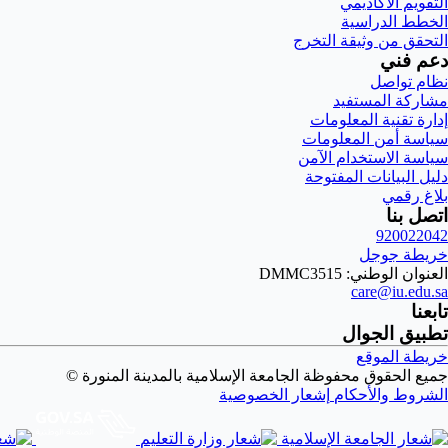
التقويم الأكاديمي
الخطط الدراسية
التحقق من وثيقة التخرج
دعم فني
نظام تواصل
مشاركة المستفيد
إدارة تقنية المعلومات
سياسة أمن المعلومات
سياسة الاستخدام الآمن
دليل البيانات المفتوحة
بلاغ رقمي
اتصل بنا
920022042
خريطة جوجل
العنوان الوطني: DMMC3515
care@iu.edu.sa
تابعنا
تطبيق الجوال
خريطة الموقع
جميع الحقوق محفوظة الجامعة الإسلامية بالمدينة المنورة ©
الشروط والأحكام
إشعار الخصوصية