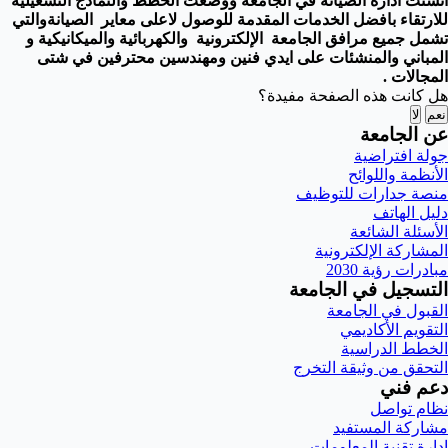
انشئت أدارة الصيانة في الجامعة ووضعت الخطط والنماذج التشغيلية
للارتقاء بافضل الخدمات المقدمة للوصول لاعلى معاير الصيانةوالتي
تشمل جميع مرافق الجامعة الإلكترونية والكهربائية والميكانيكية و
المباني والمنشئات على ايدي فنين ومهندسين محترفين في شتى
المجالات .
هل كانت هذه الصفحة مفيدة؟
نعم
لا
عن الجامعة
جولة افتراضية
الأنظمة واللوائح
منصة جدارات للتوظيف
دليل الهاتف
الأسئلة الشائعة
المشاركة الإلكترونية
مبادرات رؤية 2030
التسجيل في الجامعة
القبول في الجامعة
التقويم الأكاديمي
الخطط الدراسية
التحقق من وثيقة التخرج
دعم فني
نظام تواصل
مشاركة المستفيد
إدارة تقنية المعلومات