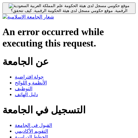
موقع حكومي مسجل لدى هيئة الحكومة
الرقمية.
موقع حكومي مسجل لدى هيئة الحكومة الرقمية.
كيف تتحقق؟
An error occurred while
executing this request.
عن الجامعة
جولة افتراضية
الأنظمة و اللوائح
التوظيف
دليل الهاتف
التسجيل في الجامعة
القبول فى الجامعة
التقويم الأكاديمي
الخطط الدراسية