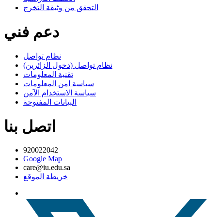
التحقق من وثيقة التخرج
دعم فني
نظام تواصل
نظام تواصل (دخول الزائرين)
تقنية المعلومات
سياسة امن المعلومات
سياسة الاستخدام الآمن
البيانات المفتوحة
اتصل بنا
920022042
Google Map
care@iu.edu.sa
خريطة الموقع