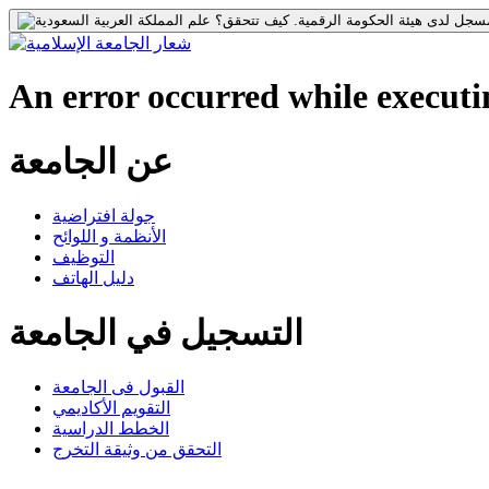
جل لدى هيئة الحكومة الرقمية.
كيف تتحقق؟
An error occurred while executin
عن الجامعة
جولة افتراضية
الأنظمة و اللوائح
التوظيف
دليل الهاتف
التسجيل في الجامعة
القبول فى الجامعة
التقويم الأكاديمي
الخطط الدراسية
التحقق من وثيقة التخرج