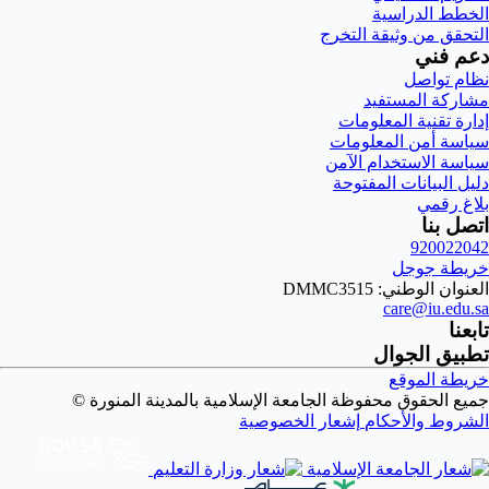
الخطط الدراسية
التحقق من وثيقة التخرج
دعم فني
نظام تواصل
مشاركة المستفيد
إدارة تقنية المعلومات
سياسة أمن المعلومات
سياسة الاستخدام الآمن
دليل البيانات المفتوحة
بلاغ رقمي
اتصل بنا
920022042
خريطة جوجل
العنوان الوطني: DMMC3515
care@iu.edu.sa
تابعنا
تطبيق الجوال
خريطة الموقع
جميع الحقوق محفوظة الجامعة الإسلامية بالمدينة المنورة ©
الشروط والأحكام
إشعار الخصوصية