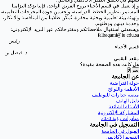
و إذ نعمل في قسم الأحياء بروح الفريق الواحد، فإننا نؤكد التزامنا
المستمر بتطوير الخطط الدراسية، وتحسين جودة المخرجات التعليمية،
وتهيئة بيئة تعليمية وبحثية محفزة، تُمكّن طلابنا من المنافسة والابتكار،
وخدمة دينهم ووطنهم.
ويسعدني استقبال ملاحظاتكم ومقترحاتكم عبر البريد الإلكتروني:
falbaqami@iu.edu.sa
رئيس
قسم الأحياء
د. فيصل بن
مقعد البقمي
هل كانت هذه الصفحة مفيدة؟
نعم
لا
عن الجامعة
جولة افتراضية
الأنظمة واللوائح
منصة جدارات للتوظيف
دليل الهاتف
الأسئلة الشائعة
المشاركة الإلكترونية
مبادرات رؤية 2030
التسجيل في الجامعة
القبول في الجامعة
التقويم الأكاديمي