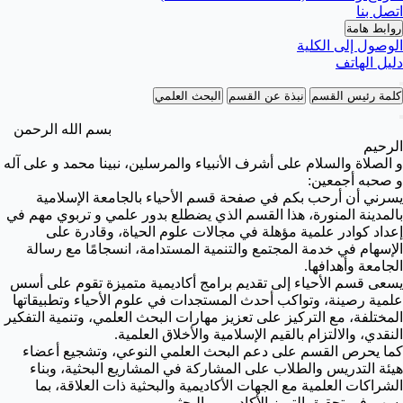
اتصل بنا
روابط هامة
الوصول إلى الكلية
دليل الهاتف
كلمة رئيس القسم
نبذة عن القسم
البحث العلمي
بسم الله الرحمن
الرحيم
و الصلاة والسلام على أشرف الأنبياء والمرسلين، نبينا محمد و على آله
و صحبه أجمعين:
يسرني أن أرحب بكم في صفحة قسم الأحياء بالجامعة الإسلامية
بالمدينة المنورة، هذا القسم الذي يضطلع بدور علمي و تربوي مهم في
إعداد كوادر علمية مؤهلة في مجالات علوم الحياة، وقادرة على
الإسهام في خدمة المجتمع والتنمية المستدامة، انسجامًا مع رسالة
الجامعة وأهدافها.
يسعى قسم الأحياء إلى تقديم برامج أكاديمية متميزة تقوم على أسس
علمية رصينة، وتواكب أحدث المستجدات في علوم الأحياء وتطبيقاتها
المختلفة، مع التركيز على تعزيز مهارات البحث العلمي، وتنمية التفكير
النقدي، والالتزام بالقيم الإسلامية والأخلاق العلمية.
كما يحرص القسم على دعم البحث العلمي النوعي، وتشجيع أعضاء
هيئة التدريس والطلاب على المشاركة في المشاريع البحثية، وبناء
الشراكات العلمية مع الجهات الأكاديمية والبحثية ذات العلاقة، بما
يسهم في تحقيق التميز الأكاديمي والبحثي.