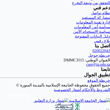
التحقق من وثيقة التخرج
دعم فني
نظام تواصل
مشاركة المستفيد
إدارة تقنية المعلومات
سياسة أمن المعلومات
سياسة الاستخدام الآمن
دليل البيانات المفتوحة
بلاغ رقمي
اتصل بنا
920022042
خريطة جوجل
العنوان الوطني: DMMC3515
care@iu.edu.sa
تابعنا
تطبيق الجوال
خريطة الموقع
جميع الحقوق محفوظة الجامعة الإسلامية بالمدينة المنورة ©
الشروط والأحكام
إشعار الخصوصية