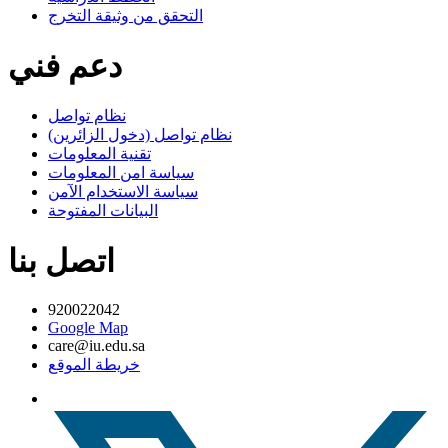
التحقق من وثيقة التخرج
دعم فني
نظام تواصل
نظام تواصل (دخول الزائرين)
تقنية المعلومات
سياسة امن المعلومات
سياسة الاستخدام الآمن
البيانات المفتوحة
اتصل بنا
920022042
Google Map
care@iu.edu.sa
خريطة الموقع