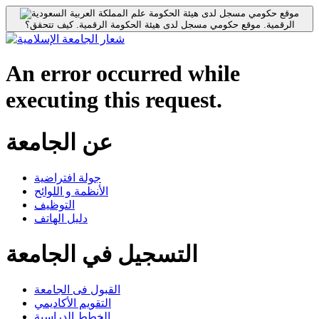
موقع حكومي مسجل لدى هيئة الحكومة
الرقمية.
موقع حكومي مسجل لدى هيئة الحكومة الرقمية.
كيف تتحقق؟
An error occurred while
executing this request.
عن الجامعة
جولة افتراضية
الأنظمة و اللوائح
التوظيف
دليل الهاتف
التسجيل في الجامعة
القبول فى الجامعة
التقويم الأكاديمي
الخطط الدراسية