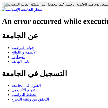
جل لدى هيئة الحكومة الرقمية.
كيف تتحقق؟
An error occurred while executin
عن الجامعة
جولة افتراضية
الأنظمة و اللوائح
التوظيف
دليل الهاتف
التسجيل في الجامعة
القبول فى الجامعة
التقويم الأكاديمي
الخطط الدراسية
التحقق من وثيقة التخرج