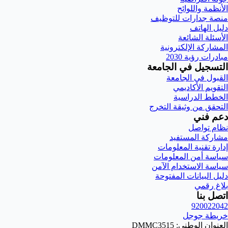
الأنظمة واللوائح
منصة جدارات للتوظيف
دليل الهاتف
الأسئلة الشائعة
المشاركة الإلكترونية
مبادرات رؤية 2030
التسجيل في الجامعة
القبول في الجامعة
التقويم الأكاديمي
الخطط الدراسية
التحقق من وثيقة التخرج
دعم فني
نظام تواصل
مشاركة المستفيد
إدارة تقنية المعلومات
سياسة أمن المعلومات
سياسة الاستخدام الآمن
دليل البيانات المفتوحة
بلاغ رقمي
اتصل بنا
920022042
خريطة جوجل
العنوان الوطني: DMMC3515