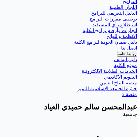
البرامج
اللجان العلمية
الدليل التعريفي للبرامج
توصيف مقررات البرامج
استطلاع رأي المستفيد
انجازات وأرقام برامج الكلية
الانظمة واللوائح
دليل ضمان الجودة لبرامج الكلية
اتصل بنا
روابط هامة
دليل الهاتف
موقع الكلية
الخدمات الطلابية الالكترونية
التقويم الأكاديمي
منصة النتاج العلمي
جائزة الجامعة الإسلامية للتميز
منصة x
عبدالمحسن سالم حميدي العياد
جامعية