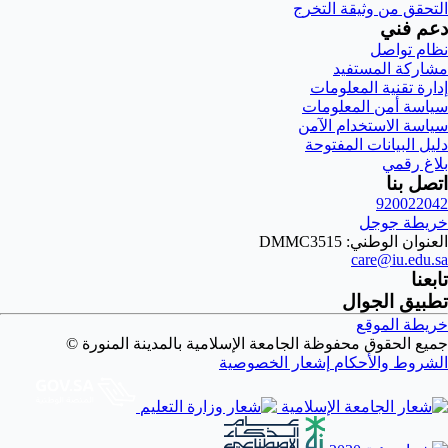
التحقق من وثيقة التخرج
دعم فني
نظام تواصل
مشاركة المستفيد
إدارة تقنية المعلومات
سياسة أمن المعلومات
سياسة الاستخدام الآمن
دليل البيانات المفتوحة
بلاغ رقمي
اتصل بنا
920022042
خريطة جوجل
العنوان الوطني: DMMC3515
care@iu.edu.sa
تابعنا
تطبيق الجوال
خريطة الموقع
جميع الحقوق محفوظة الجامعة الإسلامية بالمدينة المنورة ©
الشروط والأحكام
إشعار الخصوصية