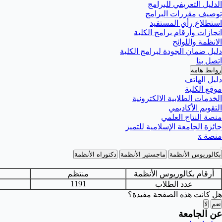
الدليل التعريفي للبرامج
توصيف مقررات البرامج
استطلاع رأي المستفيد
انجازات وأرقام برامج الكلية
الانظمة واللوائح
دليل ضمان الجودة لبرامج الكلية
اتصل بنا
روابط هامة
دليل الهاتف
موقع الكلية
الخدمات الطلابية الالكترونية
التقويم الأكاديمي
منصة النتاج العلمي
جائزة الجامعة الإسلامية للتميز
منصة x
بكالوريوس الأنظمة
ماجستير الأنظمة
دكتوراه الأنظمة
أرقام بكالوريوس الأنظمة
منتظم
1191
عدد الطلاب
هل كانت هذه الصفحة مفيدة؟
نعم
لا
عن الجامعة