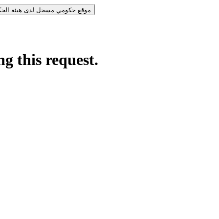
موقع حكومي مسجل لدى هيئة الحكومة الرقمية.
موقع حكومي مس
g this request.