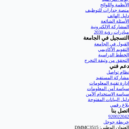
الأنظمة واللوائح
منصة جدارات للتوظيف
دليل الهاتف
الأسئلة الشائعة
المشاركة الإلكترونية
مبادرات رؤية 2030
التسجيل في الجامعة
القبول في الجامعة
التقويم الأكاديمي
الخطط الدراسية
التحقق من وثيقة التخرج
دعم فني
نظام تواصل
مشاركة المستفيد
إدارة تقنية المعلومات
سياسة أمن المعلومات
سياسة الاستخدام الآمن
دليل البيانات المفتوحة
بلاغ رقمي
اتصل بنا
920022042
خريطة جوجل
العنوان الوطني: DMMC3515