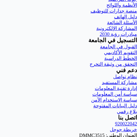
الأنظمة واللوائح
منصة جدارات للتوظيف
دليل الهاتف
الأسئلة الشائعة
المشاركة الإلكترونية
مبادرات رؤية 2030
التسجيل في الجامعة
القبول في الجامعة
التقويم الأكاديمي
الخطط الدراسية
التحقق من وثيقة التخرج
دعم فني
نظام تواصل
مشاركة المستفيد
إدارة تقنية المعلومات
سياسة أمن المعلومات
سياسة الاستخدام الآمن
دليل البيانات المفتوحة
بلاغ رقمي
اتصل بنا
920022042
خريطة جوجل
العنوان الوطني: DMMC3515