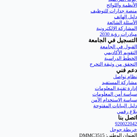
الأنظمة واللوائح
منصة جدارات للتوظيف
دليل الهاتف
الأسئلة الشائعة
المشاركة الإلكترونية
مبادرات رؤية 2030
التسجيل في الجامعة
القبول في الجامعة
التقويم الأكاديمي
الخطط الدراسية
التحقق من وثيقة التخرج
دعم فني
نظام تواصل
مشاركة المستفيد
إدارة تقنية المعلومات
سياسة أمن المعلومات
سياسة الاستخدام الآمن
دليل البيانات المفتوحة
بلاغ رقمي
اتصل بنا
920022042
خريطة جوجل
العنوان الوطني: DMMC3515