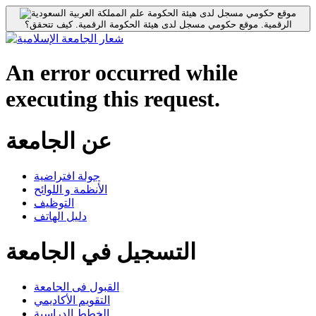
موقع حكومي مسجل لدى هيئة الحكومة
الرقمية.
موقع حكومي مسجل لدى هيئة الحكومة الرقمية.
كيف تتحقق؟
An error occurred while
executing this request.
عن الجامعة
جولة افتراضية
الأنظمة و اللوائح
التوظيف
دليل الهاتف
التسجيل في الجامعة
القبول فى الجامعة
التقويم الأكاديمي
الخطط الدراسية