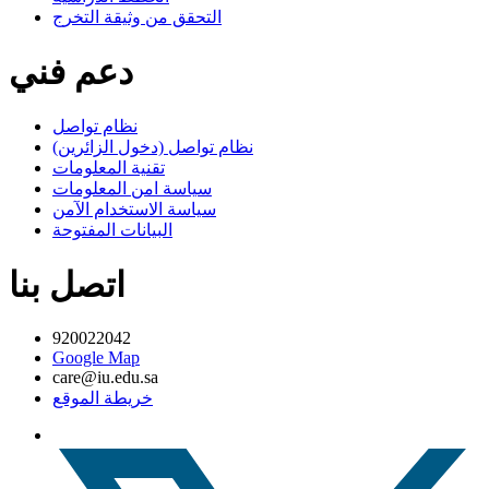
التحقق من وثيقة التخرج
دعم فني
نظام تواصل
نظام تواصل (دخول الزائرين)
تقنية المعلومات
سياسة امن المعلومات
سياسة الاستخدام الآمن
البيانات المفتوحة
اتصل بنا
920022042
Google Map
care@iu.edu.sa
خريطة الموقع