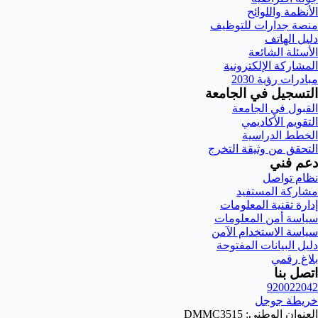
الأنظمة واللوائح
منصة جدارات للتوظيف
دليل الهاتف
الأسئلة الشائعة
المشاركة الإلكترونية
مبادرات رؤية 2030
التسجيل في الجامعة
القبول في الجامعة
التقويم الأكاديمي
الخطط الدراسية
التحقق من وثيقة التخرج
دعم فني
نظام تواصل
مشاركة المستفيد
إدارة تقنية المعلومات
سياسة أمن المعلومات
سياسة الاستخدام الآمن
دليل البيانات المفتوحة
بلاغ رقمي
اتصل بنا
920022042
خريطة جوجل
العنوان الوطني: DMMC3515