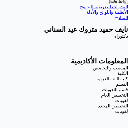
روابط هامة
النشرات التعريفية للبرامج
الأنظمة واللوائح والأدلة
النماذج
نايف حميد متروك عيد السناني
دكتوراه
المعلومات الأكاديمية
المنصب والتخصص
الكلية
كلية اللغة العربية
القسم
قسم اللغويات
التخصص العام
لغويات
التخصص المحدد
لغويات