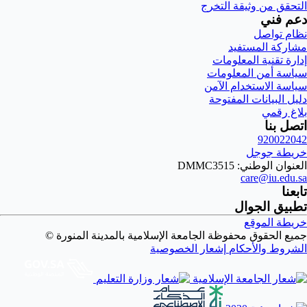
التحقق من وثيقة التخرج
دعم فني
نظام تواصل
مشاركة المستفيد
إدارة تقنية المعلومات
سياسة أمن المعلومات
سياسة الاستخدام الآمن
دليل البيانات المفتوحة
بلاغ رقمي
اتصل بنا
920022042
خريطة جوجل
العنوان الوطني: DMMC3515
care@iu.edu.sa
تابعنا
تطبيق الجوال
خريطة الموقع
جميع الحقوق محفوظة الجامعة الإسلامية بالمدينة المنورة ©
الشروط والأحكام
إشعار الخصوصية