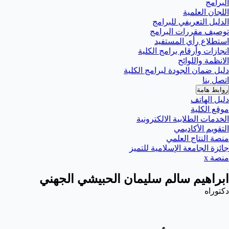
البرامج
اللجان العلمية
الدليل التعريفي للبرامج
توصيف مقررات البرامج
استطلاع رأي المستفيد
انجازات وأرقام برامج الكلية
الانظمة واللوائح
دليل ضمان الجودة لبرامج الكلية
اتصل بنا
روابط هامة
دليل الهاتف
موقع الكلية
الخدمات الطلابية الالكترونية
التقويم الأكاديمي
منصة النتاج العلمي
جائزة الجامعة الإسلامية للتميز
منصة x
ابراهيم سالم سليمان الحبيشي الجهني
دكتوراه