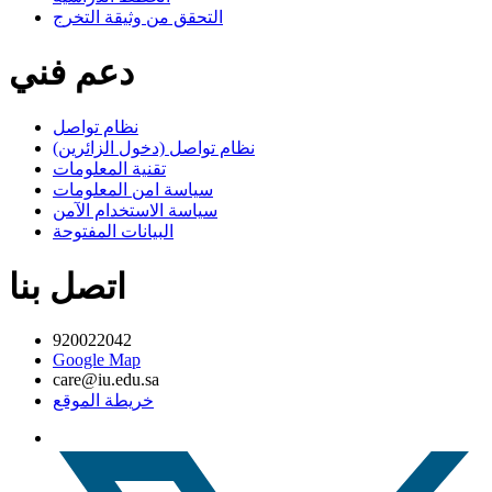
التحقق من وثيقة التخرج
دعم فني
نظام تواصل
نظام تواصل (دخول الزائرين)
تقنية المعلومات
سياسة امن المعلومات
سياسة الاستخدام الآمن
البيانات المفتوحة
اتصل بنا
920022042
Google Map
care@iu.edu.sa
خريطة الموقع