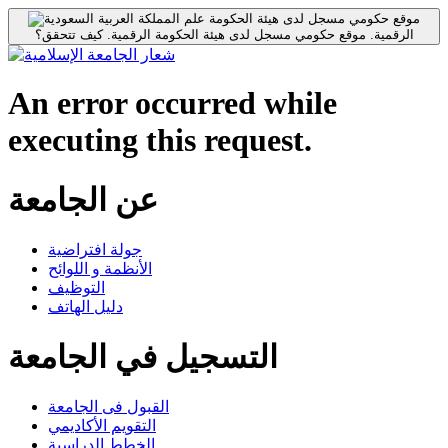
موقع حكومي مسجل لدى هيئة الحكومة
الرقمية.
موقع حكومي مسجل لدى هيئة الحكومة الرقمية.
كيف تتحقق؟
An error occurred while
executing this request.
عن الجامعة
جولة افتراضية
الأنظمة و اللوائح
التوظيف
دليل الهاتف
التسجيل في الجامعة
القبول فى الجامعة
التقويم الأكاديمي
الخطط الدراسية