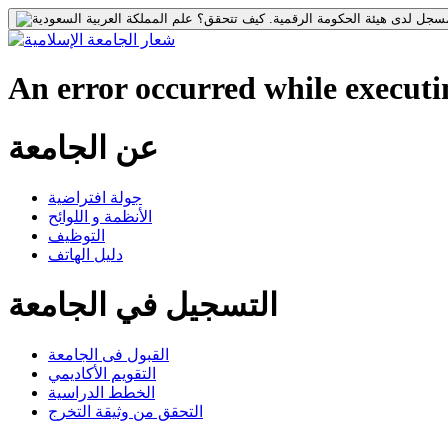
جل لدى هيئة الحكومة الرقمية.
كيف تتحقق؟
An error occurred while executin
عن الجامعة
جولة افتراضية
الأنظمة و اللوائح
التوظيف
دليل الهاتف
التسجيل في الجامعة
القبول فى الجامعة
التقويم الأكاديمي
الخطط الدراسية
التحقق من وثيقة التخرج