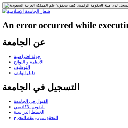
جل لدى هيئة الحكومة الرقمية.
كيف تتحقق؟
An error occurred while executin
عن الجامعة
جولة افتراضية
الأنظمة و اللوائح
التوظيف
دليل الهاتف
التسجيل في الجامعة
القبول فى الجامعة
التقويم الأكاديمي
الخطط الدراسية
التحقق من وثيقة التخرج