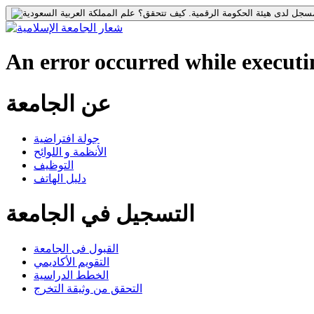
جل لدى هيئة الحكومة الرقمية.
كيف تتحقق؟
An error occurred while executin
عن الجامعة
جولة افتراضية
الأنظمة و اللوائح
التوظيف
دليل الهاتف
التسجيل في الجامعة
القبول فى الجامعة
التقويم الأكاديمي
الخطط الدراسية
التحقق من وثيقة التخرج