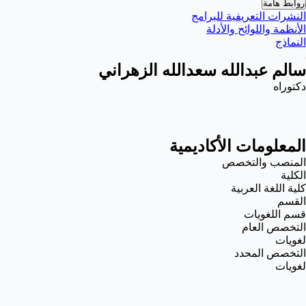
روابط هامة
النشرات التعريفية للبرامج
الأنظمة واللوائح والأدلة
النماذج
سالم عبدالله سعدالله الزهراني
دكتوراه
المعلومات الأكاديمية
المنصب والتخصص
الكلية
كلية اللغة العربية
القسم
قسم اللغويات
التخصص العام
لغويات
التخصص المحدد
لغويات