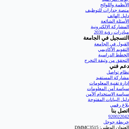
الأنظمة واللوائح
منصة جدارات للتوظيف
دليل الهاتف
الأسئلة الشائعة
المشاركة الإلكترونية
مبادرات رؤية 2030
التسجيل في الجامعة
القبول في الجامعة
التقويم الأكاديمي
الخطط الدراسية
التحقق من وثيقة التخرج
دعم فني
نظام تواصل
مشاركة المستفيد
إدارة تقنية المعلومات
سياسة أمن المعلومات
سياسة الاستخدام الآمن
دليل البيانات المفتوحة
بلاغ رقمي
اتصل بنا
920022042
خريطة جوجل
العنوان الوطني: DMMC3515