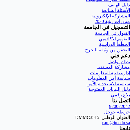
دليل الهاتف
الأسئلة الشائعة
المشاركة الإلكترونية
مبادرات رؤية 2030
التسجيل في الجامعة
القبول في الجامعة
التقويم الأكاديمي
الخطط الدراسية
التحقق من وثيقة التخرج
دعم فني
نظام تواصل
مشاركة المستفيد
إدارة تقنية المعلومات
سياسة أمن المعلومات
سياسة الاستخدام الآمن
دليل البيانات المفتوحة
بلاغ رقمي
اتصل بنا
920022042
خريطة جوجل
العنوان الوطني: DMMC3515
care@iu.edu.sa
تابعنا