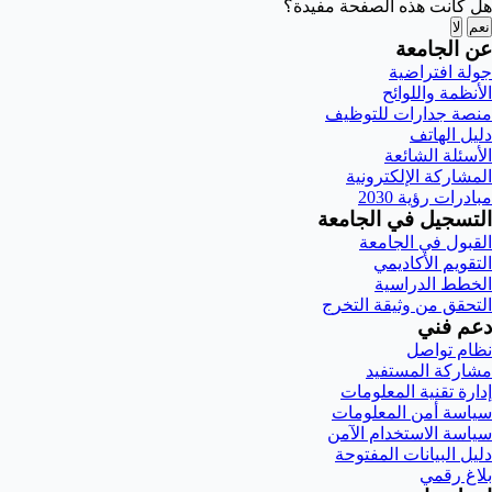
هل كانت هذه الصفحة مفيدة؟
نعم
لا
عن الجامعة
جولة افتراضية
الأنظمة واللوائح
منصة جدارات للتوظيف
دليل الهاتف
الأسئلة الشائعة
المشاركة الإلكترونية
مبادرات رؤية 2030
التسجيل في الجامعة
القبول في الجامعة
التقويم الأكاديمي
الخطط الدراسية
التحقق من وثيقة التخرج
دعم فني
نظام تواصل
مشاركة المستفيد
إدارة تقنية المعلومات
سياسة أمن المعلومات
سياسة الاستخدام الآمن
دليل البيانات المفتوحة
بلاغ رقمي