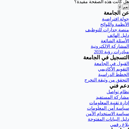
هل كانت هذه الصفحة مفيدة؟
نعم
لا
عن الجامعة
جولة افتراضية
الأنظمة واللوائح
منصة جدارات للتوظيف
دليل الهاتف
الأسئلة الشائعة
المشاركة الإلكترونية
مبادرات رؤية 2030
التسجيل في الجامعة
القبول في الجامعة
التقويم الأكاديمي
الخطط الدراسية
التحقق من وثيقة التخرج
دعم فني
نظام تواصل
مشاركة المستفيد
إدارة تقنية المعلومات
سياسة أمن المعلومات
سياسة الاستخدام الآمن
دليل البيانات المفتوحة
بلاغ رقمي