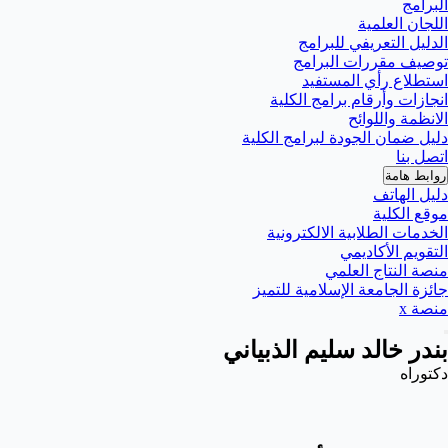
البرامج
اللجان العلمية
الدليل التعريفي للبرامج
توصيف مقررات البرامج
استطلاع رأي المستفيد
انجازات وأرقام برامج الكلية
الانظمة واللوائح
دليل ضمان الجودة لبرامج الكلية
اتصل بنا
روابط هامة
دليل الهاتف
موقع الكلية
الخدمات الطلابية الالكترونية
التقويم الأكاديمي
منصة النتاج العلمي
جائزة الجامعة الإسلامية للتميز
منصة x
بندر خالد سليم الذبياني
دكتوراه