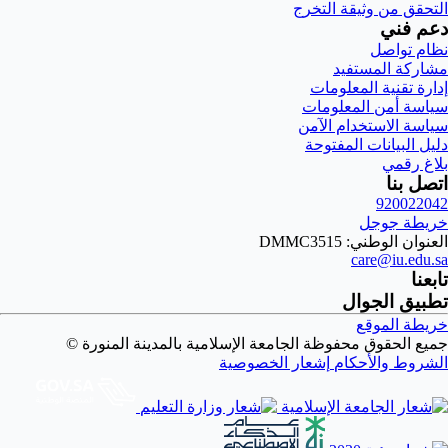
التحقق من وثيقة التخرج
دعم فني
نظام تواصل
مشاركة المستفيد
إدارة تقنية المعلومات
سياسة أمن المعلومات
سياسة الاستخدام الآمن
دليل البيانات المفتوحة
بلاغ رقمي
اتصل بنا
920022042
خريطة جوجل
العنوان الوطني: DMMC3515
care@iu.edu.sa
تابعنا
تطبيق الجوال
خريطة الموقع
جميع الحقوق محفوظة الجامعة الإسلامية بالمدينة المنورة ©
الشروط والأحكام
إشعار الخصوصية