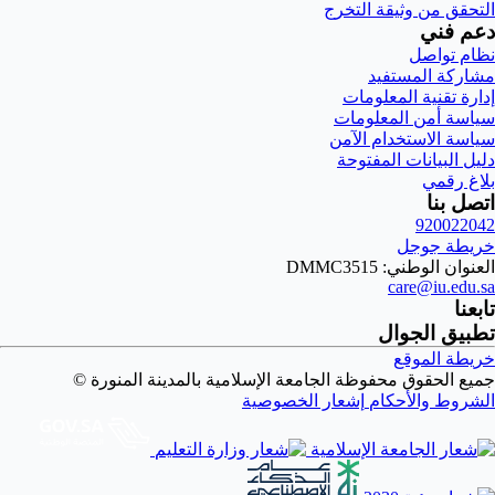
التحقق من وثيقة التخرج
دعم فني
نظام تواصل
مشاركة المستفيد
إدارة تقنية المعلومات
سياسة أمن المعلومات
سياسة الاستخدام الآمن
دليل البيانات المفتوحة
بلاغ رقمي
اتصل بنا
920022042
خريطة جوجل
العنوان الوطني: DMMC3515
care@iu.edu.sa
تابعنا
تطبيق الجوال
خريطة الموقع
جميع الحقوق محفوظة الجامعة الإسلامية بالمدينة المنورة ©
الشروط والأحكام
إشعار الخصوصية