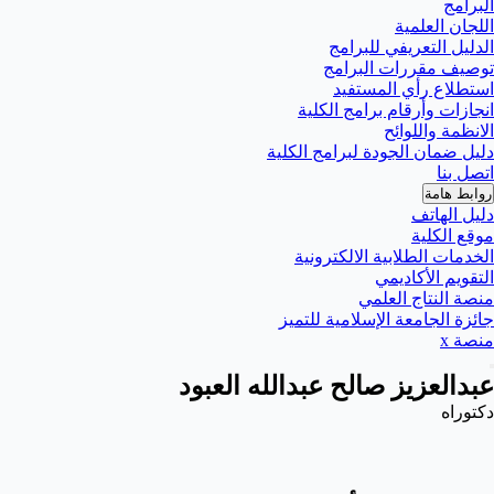
البرامج
اللجان العلمية
الدليل التعريفي للبرامج
توصيف مقررات البرامج
استطلاع رأي المستفيد
انجازات وأرقام برامج الكلية
الانظمة واللوائح
دليل ضمان الجودة لبرامج الكلية
اتصل بنا
روابط هامة
دليل الهاتف
موقع الكلية
الخدمات الطلابية الالكترونية
التقويم الأكاديمي
منصة النتاج العلمي
جائزة الجامعة الإسلامية للتميز
منصة x
عبدالعزيز صالح عبدالله العبود
دكتوراه