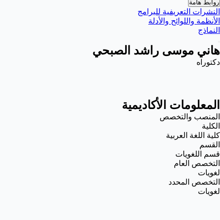
روابط هامة
النشرات التعريفية للبرامج
الأنظمة واللوائح والأدلة
النماذج
هاني موسى راشد الصبحي
دكتوراه
المعلومات الأكاديمية
المنصب والتخصص
الكلية
كلية اللغة العربية
القسم
قسم اللغويات
التخصص العام
لغويات
التخصص المحدد
لغويات