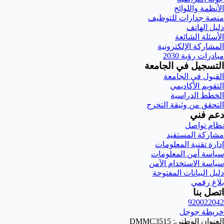
الأنظمة واللوائح
منصة جدارات للتوظيف
دليل الهاتف
الأسئلة الشائعة
المشاركة الإلكترونية
مبادرات رؤية 2030
التسجيل في الجامعة
القبول في الجامعة
التقويم الأكاديمي
الخطط الدراسية
التحقق من وثيقة التخرج
دعم فني
نظام تواصل
مشاركة المستفيد
إدارة تقنية المعلومات
سياسة أمن المعلومات
سياسة الاستخدام الآمن
دليل البيانات المفتوحة
بلاغ رقمي
اتصل بنا
920022042
خريطة جوجل
العنوان الوطني: DMMC3515