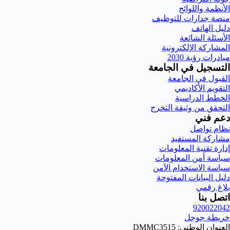
الأنظمة واللوائح
منصة جدارات للتوظيف
دليل الهاتف
الأسئلة الشائعة
المشاركة الإلكترونية
مبادرات رؤية 2030
التسجيل في الجامعة
القبول في الجامعة
التقويم الأكاديمي
الخطط الدراسية
التحقق من وثيقة التخرج
دعم فني
نظام تواصل
مشاركة المستفيد
إدارة تقنية المعلومات
سياسة أمن المعلومات
سياسة الاستخدام الآمن
دليل البيانات المفتوحة
بلاغ رقمي
اتصل بنا
920022042
خريطة جوجل
العنوان الوطني: DMMC3515