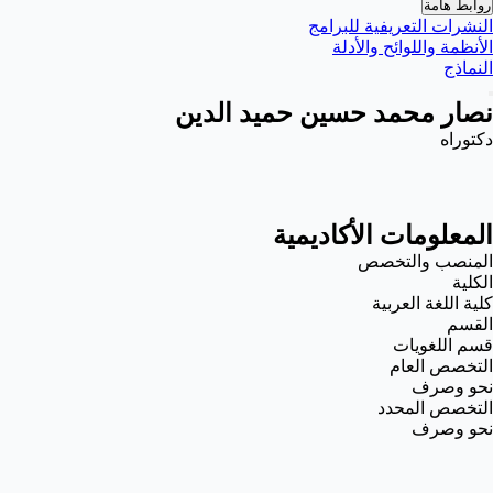
روابط هامة
النشرات التعريفية للبرامج
الأنظمة واللوائح والأدلة
النماذج
نصار محمد حسين حميد الدين
دكتوراه
المعلومات الأكاديمية
المنصب والتخصص
الكلية
كلية اللغة العربية
القسم
قسم اللغويات
التخصص العام
نحو وصرف
التخصص المحدد
نحو وصرف